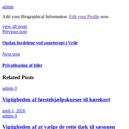
admin
Add your Biographical Information.
Edit your Profile
now.
view all posts
Previous post
Opdag fordelene ved zoneterapi i Vejle
Next post
Privatleasing af biler
Related Posts
admin
0
Vigtigheden af førstehjælpskurser til kørekort
april 1, 2026
admin
0
Vigtigheden af at vælge de rette dæk til sæsonen