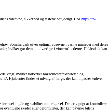
bilens ydeevne, sikkerhed og æstetik betydeligt. Hos
https://ta-
ørselsbehov. Sommerdæk giver optimal ydeevne i varme måneder med deres
rflader, hvilket gør dem uundværlige i vintermånederne. Helårsdæk kan
lede vægt, hvilket forbedrer brændstofeffektiviteten og
 TA Hjulcenter findes et udvalg af fælge, der kan tilpasses enhver
bremselængde og stabilitet under kørsel. Det er vigtigt at kontrollere
or eventuelle skader eller deformiteter, der kan påvirke bilens