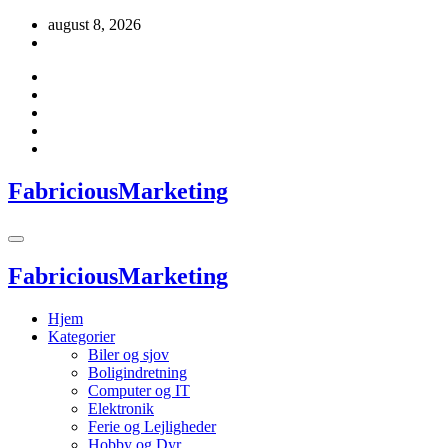
Videre
august 8, 2026
til
indhold
FabriciousMarketing
FabriciousMarketing
Hjem
Kategorier
Biler og sjov
Boligindretning
Computer og IT
Elektronik
Ferie og Lejligheder
Hobby og Dyr