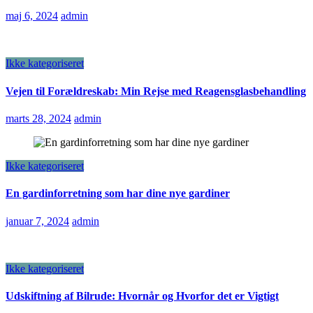
maj 6, 2024
admin
Ikke kategoriseret
Vejen til Forældreskab: Min Rejse med Reagensglasbehandling
marts 28, 2024
admin
Ikke kategoriseret
En gardinforretning som har dine nye gardiner
januar 7, 2024
admin
Ikke kategoriseret
Udskiftning af Bilrude: Hvornår og Hvorfor det er Vigtigt