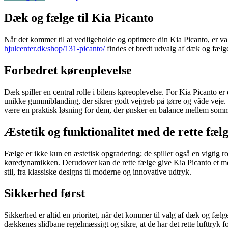
Dæk og fælge til Kia Picanto
Når det kommer til at vedligeholde og optimere din Kia Picanto, er v
hjulcenter.dk/shop/131-picanto/
findes et bredt udvalg af dæk og fælge, 
Forbedret køreoplevelse
Dæk spiller en central rolle i bilens køreoplevelse. For Kia Picanto 
unikke gummiblanding, der sikrer godt vejgreb på tørre og våde veje. 
være en praktisk løsning for dem, der ønsker en balance mellem somm
Æstetik og funktionalitet med de rette fæl
Fælge er ikke kun en æstetisk opgradering; de spiller også en vigtig r
køredynamikken. Derudover kan de rette fælge give Kia Picanto et mer
stil, fra klassiske designs til moderne og innovative udtryk.
Sikkerhed først
Sikkerhed er altid en prioritet, når det kommer til valg af dæk og fæl
dækkenes slidbane regelmæssigt og sikre, at de har det rette lufttryk f