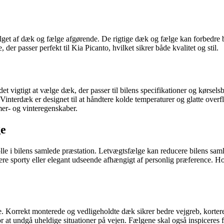
alget af dæk og fælge afgørende. De rigtige dæk og fælge kan forbedre 
der passer perfekt til Kia Picanto, hvilket sikrer både kvalitet og stil.
er det vigtigt at vælge dæk, der passer til bilens specifikationer og k
Vinterdæk er designet til at håndtere kolde temperaturer og glatte ove
er- og vinteregenskaber.
ge
olle i bilens samlede præstation. Letvægtsfælge kan reducere bilens sam
e sporty eller elegant udseende afhængigt af personlig præference. Hos
ge. Korrekt monterede og vedligeholdte dæk sikrer bedre vejgreb, kortere 
or at undgå uheldige situationer på vejen. Fælgene skal også inspiceres f