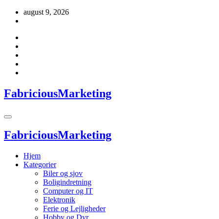
Videre
august 9, 2026
til
indhold
FabriciousMarketing
FabriciousMarketing
Hjem
Kategorier
Biler og sjov
Boligindretning
Computer og IT
Elektronik
Ferie og Lejligheder
Hobby og Dyr