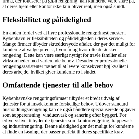
firma, der fokuserer på grøn rengøring, kan kunderne være sikre på,
at deres hjem eller kontor ikke kun bliver rent, men også sundt.
Fleksibilitet og pålidelighed
En anden fordel ved at hyre professionelle rengøringstjenester i
København er fleksibiliteten og pålideligheden i deres service.
Mange firmaer tilbyder skræddersyede aftaler, der gør det muligt for
kunderne at vælge præcist, hvornår og hvor ofte de ønsker
rengøring. Dette kan være særligt nyttigt for travle familier eller
virksomheder med varierende behov. Desuden er professionelle
rengøringsassistenter trænet til at levere konsekvent høj kvalitet i
deres arbejde, hvilket giver kunderne ro i sindet.
Omfattende tjenester til alle behov
Københavnske rengøringsfirmaer tilbyder et bredt udvalg af
tjenester for at imødekomme forskellige behov. Udover standard
husholdningsrengøring kan de også håndtere specialiserede opgaver
som tæpperensning, vinduesvask og sanering efter byggeri. For
erhvervslivet tilbyder de tjenester som kontorrengøring, trappevask
og industrirengøring. Denne alsidighed gør det muligt for kunderne
at finde en løsning, der passer perfekt til deres specifikke krav.