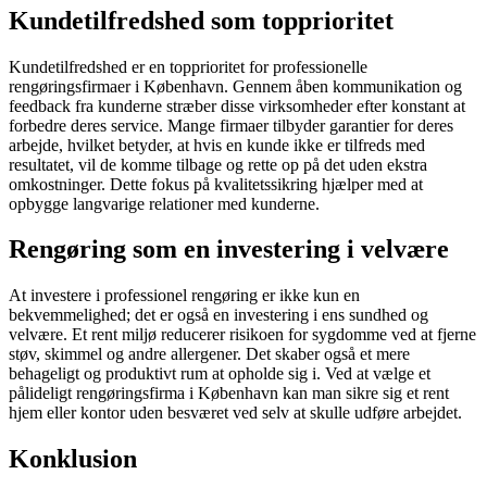
Kundetilfredshed som topprioritet
Kundetilfredshed er en topprioritet for professionelle
rengøringsfirmaer i København. Gennem åben kommunikation og
feedback fra kunderne stræber disse virksomheder efter konstant at
forbedre deres service. Mange firmaer tilbyder garantier for deres
arbejde, hvilket betyder, at hvis en kunde ikke er tilfreds med
resultatet, vil de komme tilbage og rette op på det uden ekstra
omkostninger. Dette fokus på kvalitetssikring hjælper med at
opbygge langvarige relationer med kunderne.
Rengøring som en investering i velvære
At investere i professionel rengøring er ikke kun en
bekvemmelighed; det er også en investering i ens sundhed og
velvære. Et rent miljø reducerer risikoen for sygdomme ved at fjerne
støv, skimmel og andre allergener. Det skaber også et mere
behageligt og produktivt rum at opholde sig i. Ved at vælge et
pålideligt rengøringsfirma i København kan man sikre sig et rent
hjem eller kontor uden besværet ved selv at skulle udføre arbejdet.
Konklusion