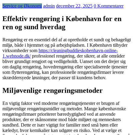
Service og Økonomi
admin
december 22, 2025
0 Kommentarer
Effektiv rengøring i København for en
ren og sund hverdag
Rengøring er en essentiel del af at opretholde et sundt og behageligt
miljø, både i hjemmet og på arbejdspladsen. I København tilbyder
virksomheder som
https://cleaningbuddieskobenhavn-online-
1.webnode.dk/
professionel rengøring, der sikrer, at alle områder
bliver grundigt rengjort og vedligeholdt. Uanset om det drejer sig
om daglig rengøring, hovedrengøring eller specialiserede tjenester
som flytterengøring, kan professionelle rengøringsfirmaer levere
skræddersyede løsninger, der passer til kundens behov.
Miljøvenlige rengøringsmetoder
En vigtig faktor ved moderne rengøringstjenester er brugen af
miljøvenlige rengøringsmidler og metoder. Mange københavnske
rengøringsfirmaer prioriterer bæredygtighed ved at anvende
produkter, der er skånsomme mod både miljøet og menneskers
sundhed. Dette er især vigtigt for familier med små børn eller
kæledyr, hvor kemikalier kan udgøre en risiko. Ved at vælge et