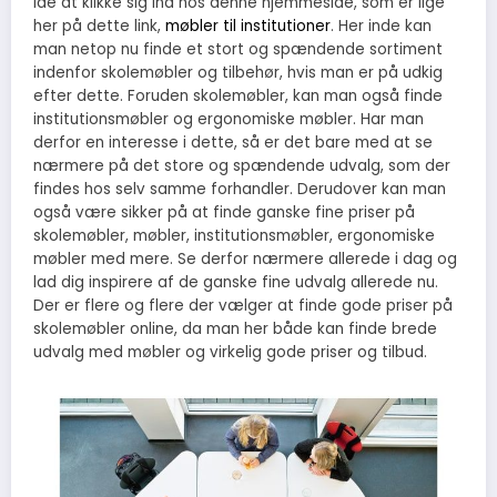
ide at klikke sig ind hos denne hjemmeside, som er lige
her på dette link,
møbler til institutioner
. Her inde kan
man netop nu finde et stort og spændende sortiment
indenfor skolemøbler og tilbehør, hvis man er på udkig
efter dette. Foruden skolemøbler, kan man også finde
institutionsmøbler og ergonomiske møbler. Har man
derfor en interesse i dette, så er det bare med at se
nærmere på det store og spændende udvalg, som der
findes hos selv samme forhandler. Derudover kan man
også være sikker på at finde ganske fine priser på
skolemøbler, møbler, institutionsmøbler, ergonomiske
møbler med mere. Se derfor nærmere allerede i dag og
lad dig inspirere af de ganske fine udvalg allerede nu.
Der er flere og flere der vælger at finde gode priser på
skolemøbler online, da man her både kan finde brede
udvalg med møbler og virkelig gode priser og tilbud.