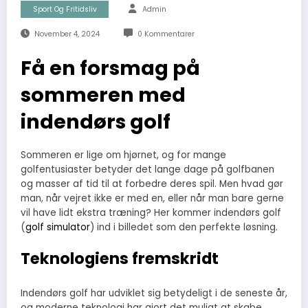
Sport Og Fritidsliv
Admin
November 4, 2024
0 Kommentarer
Få en forsmag på
sommeren med
indendørs golf
Sommeren er lige om hjørnet, og for mange
golfentusiaster betyder det lange dage på golfbanen
og masser af tid til at forbedre deres spil. Men hvad gør
man, når vejret ikke er med en, eller når man bare gerne
vil have lidt ekstra træning? Her kommer indendørs golf
(
golf simulator
) ind i billedet som den perfekte løsning.
Teknologiens fremskridt
Indendørs golf har udviklet sig betydeligt i de seneste år,
og moderne teknologi har gjort det muligt at skabe