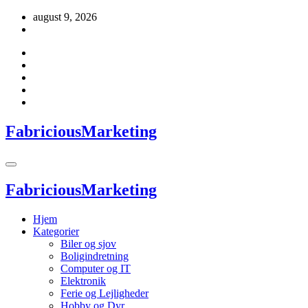
Videre
august 9, 2026
til
indhold
FabriciousMarketing
FabriciousMarketing
Hjem
Kategorier
Biler og sjov
Boligindretning
Computer og IT
Elektronik
Ferie og Lejligheder
Hobby og Dyr