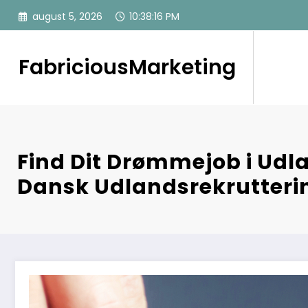
Videre
august 5, 2026
10:38:18 PM
til
indhold
FabriciousMarketing
Find Dit Drømmejob i Udl
Dansk Udlandsrekrutteri