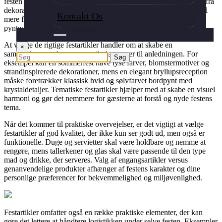
festen bliver mindeværdig og vellykket. Bordplanen omfatter alt fra
dekorative elementer som duge, tallerkener, bestik og servietter til
Kontakt Os
mere festlige indslag som balloner, konfetti og festlige
pyntegenstande.
At vælge de rigtige festartikler handler om at skabe en
×
sammenhængende tema og stil, der passer til anledningen. For
eksempel kan en sommerfest have lyse farver, blomstermotiver og
strandinspirerede dekorationer, mens en elegant bryllupsreception
måske foretrækker klassisk hvid og sølvfarvet bordpynt med
krystaldetaljer. Tematiske festartikler hjælper med at skabe en visuel
harmoni og gør det nemmere for gæsterne at forstå og nyde festens
tema.
Når det kommer til praktiske overvejelser, er det vigtigt at vælge
festartikler af god kvalitet, der ikke kun ser godt ud, men også er
funktionelle. Duge og servietter skal være holdbare og nemme at
rengøre, mens tallerkener og glas skal være passende til den type
mad og drikke, der serveres. Valg af engangsartikler versus
genanvendelige produkter afhænger af festens karakter og dine
personlige præferencer for bekvemmelighed og miljøvenlighed.
Festartikler omfatter også en række praktiske elementer, der kan
gøre det lettere at håndtere logistikken under selve festen. Eksempler