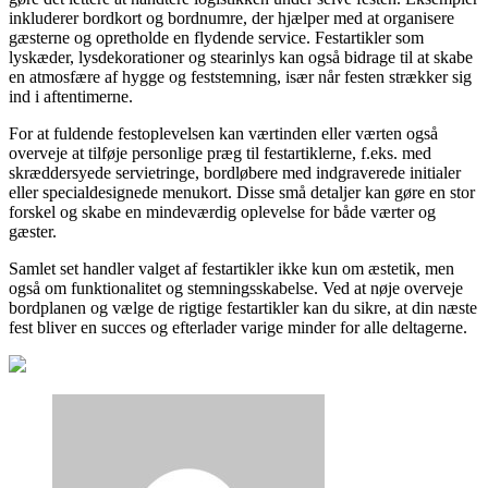
inkluderer bordkort og bordnumre, der hjælper med at organisere
gæsterne og opretholde en flydende service. Festartikler som
lyskæder, lysdekorationer og stearinlys kan også bidrage til at skabe
en atmosfære af hygge og feststemning, især når festen strækker sig
ind i aftentimerne.
For at fuldende festoplevelsen kan værtinden eller værten også
overveje at tilføje personlige præg til festartiklerne, f.eks. med
skræddersyede servietringe, bordløbere med indgraverede initialer
eller specialdesignede menukort. Disse små detaljer kan gøre en stor
forskel og skabe en mindeværdig oplevelse for både værter og
gæster.
Samlet set handler valget af festartikler ikke kun om æstetik, men
også om funktionalitet og stemningsskabelse. Ved at nøje overveje
bordplanen og vælge de rigtige festartikler kan du sikre, at din næste
fest bliver en succes og efterlader varige minder for alle deltagerne.