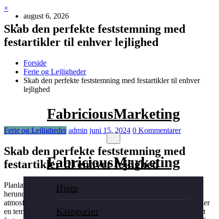
Videre
×
august 6, 2026
til
indhold
Skab den perfekte feststemning med
festartikler til enhver lejlighed
Forside
Ferie og Lejligheder
Skab den perfekte feststemning med festartikler til enhver
lejlighed
FabriciousMarketing
Ferie og Lejligheder
admin
juni 15, 2024
0 Kommentarer
Skab den perfekte feststemning med
FabriciousMarketing
festartikler til enhver lejlighed
Planlægning af en fest indebærer ofte at tænke på alle detaljer,
Hjem
herunder valg af passende festartikler til at skabe den ønskede
atmosfære. Uanset om det er en fødselsdag, bryllup, jubilæum eller
Kategorier
en temafest, kan valget af
bordplan
være afgørende for at sikre, at