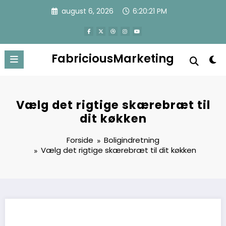
Videre
august 6, 2026
6:20:21 PM
til
indhold
FabriciousMarketing
Vælg det rigtige skærebræt til
dit køkken
Forside
Boligindretning
Vælg det rigtige skærebræt til dit køkken