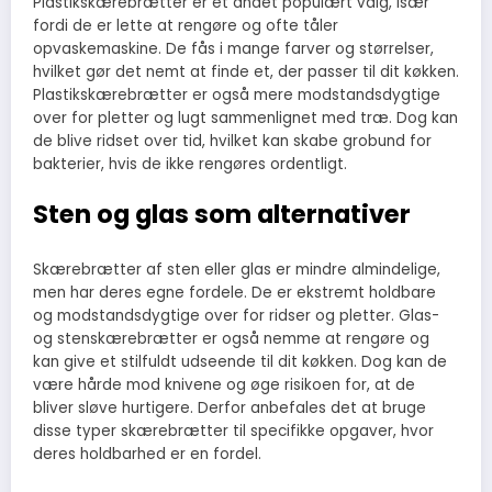
Plastikskærebrætter er et andet populært valg, især
fordi de er lette at rengøre og ofte tåler
opvaskemaskine. De fås i mange farver og størrelser,
hvilket gør det nemt at finde et, der passer til dit køkken.
Plastikskærebrætter er også mere modstandsdygtige
over for pletter og lugt sammenlignet med træ. Dog kan
de blive ridset over tid, hvilket kan skabe grobund for
bakterier, hvis de ikke rengøres ordentligt.
Sten og glas som alternativer
Skærebrætter af sten eller glas er mindre almindelige,
men har deres egne fordele. De er ekstremt holdbare
og modstandsdygtige over for ridser og pletter. Glas-
og stenskærebrætter er også nemme at rengøre og
kan give et stilfuldt udseende til dit køkken. Dog kan de
være hårde mod knivene og øge risikoen for, at de
bliver sløve hurtigere. Derfor anbefales det at bruge
disse typer skærebrætter til specifikke opgaver, hvor
deres holdbarhed er en fordel.