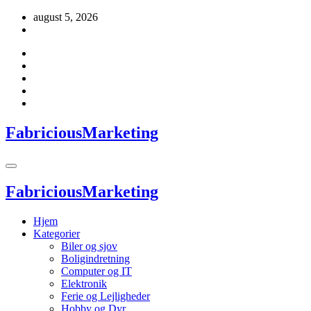
Videre
august 5, 2026
til
indhold
FabriciousMarketing
FabriciousMarketing
Hjem
Kategorier
Biler og sjov
Boligindretning
Computer og IT
Elektronik
Ferie og Lejligheder
Hobby og Dyr