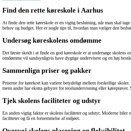
Find den rette køreskole i Aarhus
At finde den rette køreskole er en vigtig beslutning, når man skal tag
behov og budget. Her er nogle tips til, hvordan man vælger den bedst
Undersøg køreskolens omdømme
Det første skridt i at finde en god køreskole er at undersøge skolens
omdømme vil sandsynligvis have dygtige undervisere og en høj beståe
Sammenlign priser og pakker
Priserne for kørekort kan variere betydeligt mellem forskellige skoler.
mens andre har ekstra gebyrer for teoriundervisning eller køreprøver. S
Tjek skolens faciliteter og udstyr
En anden vigtig faktor er skolens faciliteter og udstyr. Moderne biler
faciliteter og få en fornemmelse af miljøet.
Overvej skolens placering og fleksibilitet