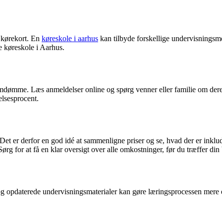
e kørekort. En
køreskole i aarhus
kan tilbyde forskellige undervisningsmeto
e køreskole i Aarhus.
 omdømme. Læs anmeldelser online og spørg venner eller familie om dere
lsesprocent.
 Det er derfor en god idé at sammenligne priser og se, hvad der er inklude
ørg for at få en klar oversigt over alle omkostninger, før du træffer din
 og opdaterede undervisningsmaterialer kan gøre læringsprocessen mere ef