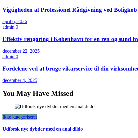
Vigtigheden af Professionel Rådgivning ved Boligkøb
april 6, 2026
admin
0
Effektiv rengøring i København for en ren og sund h
december 22, 2025
admin
0
Fordelene ved at bruge vikarservice til din virksomhe
december 4, 2025
You May Have Missed
Ikke kategoriseret
Udforsk nye dybder med en anal dildo