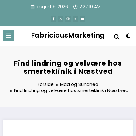
Videre
august 9, 2026
2:27:11 AM
til
indhold
FabriciousMarketing
Find lindring og velvære hos
smerteklinik i Næstved
Forside
Mad og Sundhed
Find lindring og velvære hos smerteklinik i Næstved