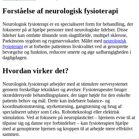
Forståelse af neurologisk fysioterapi
Neurologisk fysioterapi er en specialiseret form for behandling, der
fokuserer på at hjælpe personer med neurologiske lidelser. Disse
lidelser kan omfatte tilstande som slagtilfælde, multipel sklerose,
Parkinsons sygdom og rygmarvsskader. Målet med
neurologisk
fysioterapi
er at forbedre patientens livskvalitet ved at genoprette
bevægelse og funktion, reducere smerte og øge uafhængigheden i
dagligdagen.
Hvordan virker det?
Neurologisk fysioterapi arbejder med at stimulere nervesystemet
gennem forskellige teknikker og øvelser. Fysioterapeuter bruger
skræddersyede behandlingsplaner, der tager højde for den enkelte
patients behov og mål. Dette kan indebære balance- og
koordinationstræning, styrketræning, gangtræning og brug af
specialiseret udstyr som f.eks. Robotteknologi eller elektrisk
stimulation. Ved at fokusere på neuroplasticitet – hjernens evne til at
tilpasse sig og danne nye forbindelser – kan fysioterapien hjælpe
med at genoptræne hjernen og kroppen til at arbejde mere effektivt
sammen.