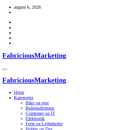
Videre
august 6, 2026
til
indhold
FabriciousMarketing
FabriciousMarketing
Hjem
Kategorier
Biler og sjov
Boligindretning
Computer og IT
Elektronik
Ferie og Lejligheder
Hobby og Dyr